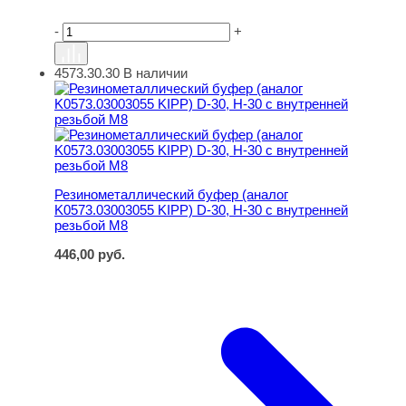
-
+
4573.30.30
В наличии
Резинометаллический буфер (аналог K0573.03003055 KI
Резинометаллический буфер (аналог
K0573.03003055 KIPP) D-30, H-30 с внутренней
резьбой M8
446,00
руб.