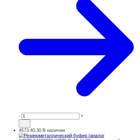
-
+
4573.40.30
В наличии
Резинометаллический буфер (аналог K0573.04003055 KI