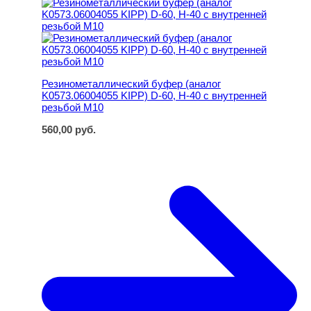
Резинометаллический буфер (аналог K0573.06004055 KI
Резинометаллический буфер (аналог
K0573.06004055 KIPP) D-60, H-40 с внутренней
резьбой M10
560,00
руб.