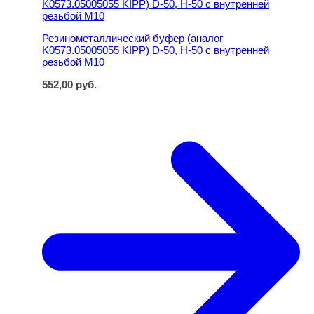
Резинометаллический буфер (аналог
K0573.05005055 KIPP) D-50, H-50 с внутренней
резьбой M10
552,00
руб.