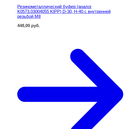
Резинометаллический буфер (аналог
K0573.03004055 KIPP) D-30, H-40 с внутренней
резьбой M8
448,00
руб.