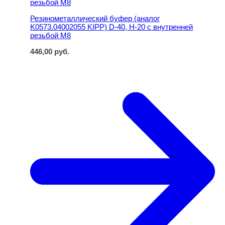
Резинометаллический буфер (аналог
K0573.04002055 KIPP) D-40, H-20 с внутренней
резьбой M8
446,00
руб.