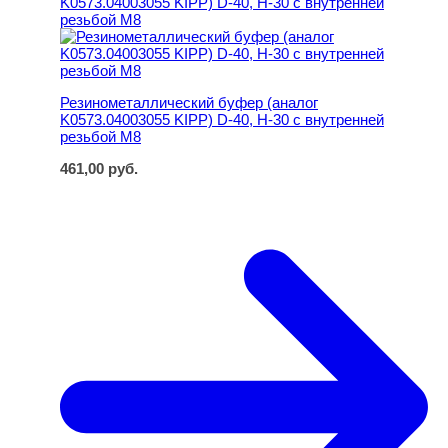
Резинометаллический буфер (аналог
K0573.04003055 KIPP) D-40, H-30 с внутренней
резьбой M8
461,00
руб.